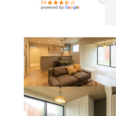
3.5
powered by
G
o
o
g
l
e