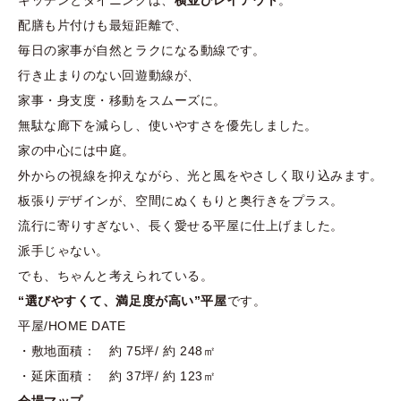
キッチンとダイニングは、
横並びレイアウト
。
配膳も片付けも最短距離で、
毎日の家事が自然とラクになる動線です。
行き止まりのない回遊動線が、
家事・身支度・移動をスムーズに。
無駄な廊下を減らし、使いやすさを優先しました。
家の中心には中庭。
外からの視線を抑えながら、光と風をやさしく取り込みます。
板張りデザインが、空間にぬくもりと奥行きをプラス。
流行に寄りすぎない、長く愛せる平屋に仕上げました。
派手じゃない。
でも、ちゃんと考えられている。
“選びやすくて、満足度が高い”平屋
です。
平屋/HOME DATE
・敷地面積： 約 75坪/ 約 248㎡
・延床面積： 約 37坪/ 約 123㎡