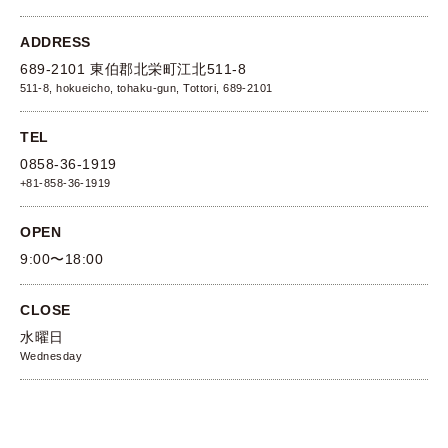
ADDRESS
689-2101 東伯郡北栄町江北511-8
511-8, hokueicho, tohaku-gun, Tottori, 689-2101
TEL
0858-36-1919
+81-858-36-1919
OPEN
9:00〜18:00
CLOSE
水曜日
Wednesday