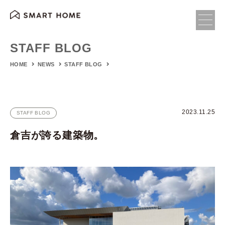
STAFF BLOG
HOME
NEWS
STAFF BLOG
2023.11.25
STAFF BLOG
倉吉が誇る建築物。