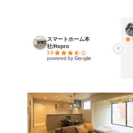
スマートホーム本
社/Repro
3.5
powered by
G
o
o
g
l
e