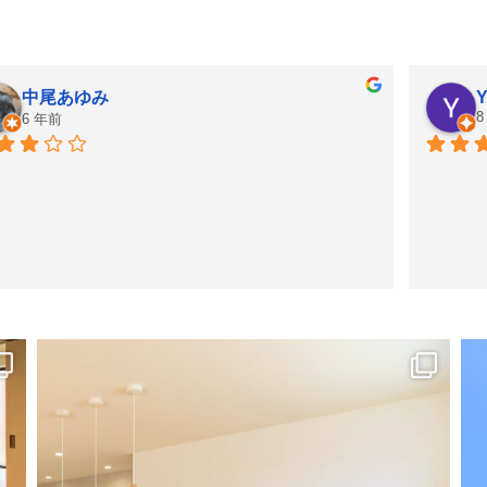
中尾あゆみ
Y
8
6 年前