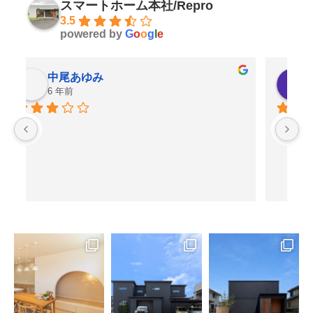
スマートホーム本社/Repro
3.5
powered by
G
o
o
g
l
e
中尾あゆみ
6 年前