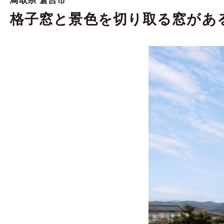
鳥取県 倉吉市
格子窓と景色を切り取る窓があ