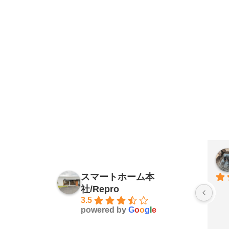
スマートホーム本
社/Repro
3.5
powered by
G
o
o
g
l
e