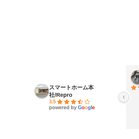
スマートホーム本
社/Repro
3.5
powered by
G
o
o
g
l
e