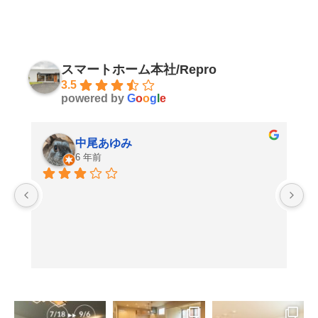
スマートホーム本社/Repro
3.5
powered by
G
o
o
g
l
e
中尾あゆみ
6 年前