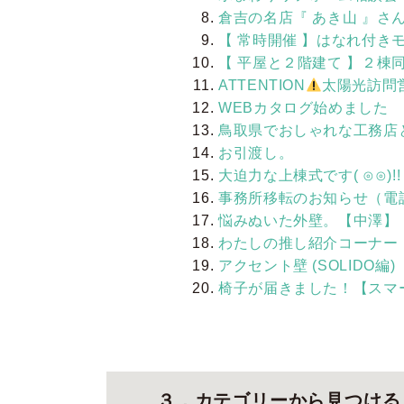
倉吉の名店『 あき山 』さ
【 常時開催 】はなれ付きモ
【 平屋と２階建て 】２棟同
ATTENTION
太陽光訪問
WEBカタログ始めました
鳥取県でおしゃれな工務店
お引渡し。
大迫力な上棟式です‎( ⊙⊙)!!
事務所移転のお知らせ（電
悩みぬいた外壁。【中澤】
わたしの推し紹介コーナー
アクセント壁 (SOLIDO編)
椅子が届きました！【スマ
３．カテゴリーから見つける