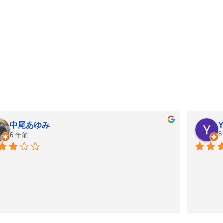
中尾あゆみ
Y
8
6 年前