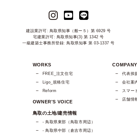
建設業許可: 鳥取県知事（般ー５）第 6929 号
宅建業許可: 鳥取県知事(3) 第 1342 号
一級建築士事務所登録: 鳥取県知事 第 03-1337 号
WORKS
COMPAN
FREE_注文住宅
代表挨
Ligo_規格住宅
会社案
Reform
スマー
店舗情
OWNER'S VOICE
鳥取の土地/建売情報
- 鳥取県東部（鳥取市周辺）
- 鳥取県中部（倉吉市周辺）