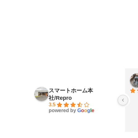
スマートホーム本
社/Repro
3.5
powered by
G
o
o
g
l
e